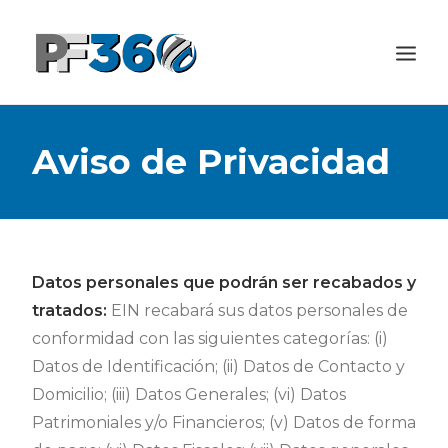
BENEFICIOS
Aviso de Privacidad
PRODUCTOS
PREGUNTAS FRECUENTES
USO DEL SERVICIO
CONTACTO
Datos personales que podrán ser recabados y
tratados:
EIN recabará sus datos personales de
INGRESA A TÚ MEMBRESÍA
conformidad con las siguientes categorías: (i)
Datos de Identificación; (ii) Datos de Contacto y
Domicilio; (iii) Datos Generales; (vi) Datos
Patrimoniales y/o Financieros; (v) Datos de forma