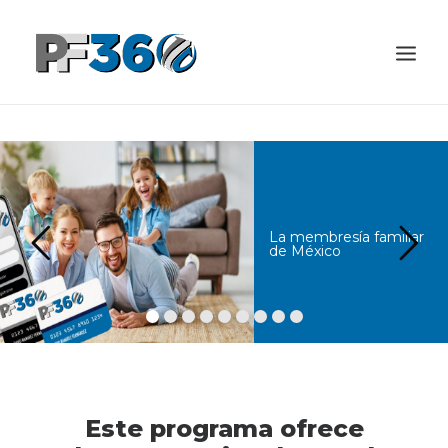
BENEFICIOS
PRODUCTOS
PREGUNTAS FRECUENTES
La membresía familiar
USO DEL SERVICIO
de México
CONTACTO
INGRESA A TÚ MEMBRESÍA
Este programa ofrece